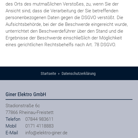
des Orts des mutmaßlichen Verstoßes, zu, wenn Sie der
Ansicht sind, dass die Verarbeitung der Sie betreffenden
personenbezogenen Daten gegen die DSGVO verstößt. Die
Aufsichtsbehörde, bei der die Beschwerde eingereicht wurde,
unterrichtet den Beschwerdeführer über den Stand und die
Ergebnisse der Beschwerde einschließlich der Möglichkeit
eines gerichtlichen Rechtsbehelfs nach Art. 78 DSGVO.
Startseite
Datenschutzerklärung
Giner Elektro GmbH
Stadionstraße 6c
77866
Rheinau-Freistett
Telefon
07844 983611
Mobil
0171 4118883
E-Mail
info@elektro-giner.de