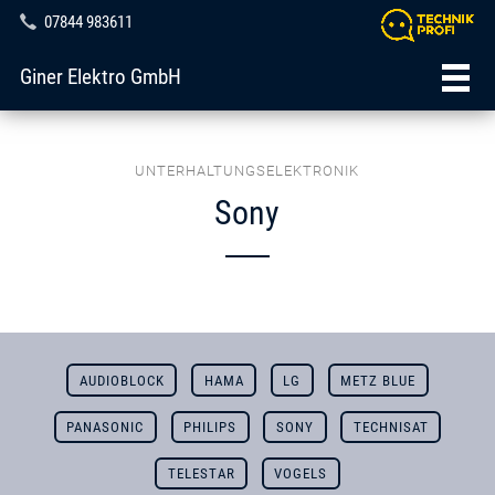
07844 983611
Giner Elektro GmbH
UNTERHALTUNGSELEKTRONIK
Sony
AUDIOBLOCK
HAMA
LG
METZ BLUE
PANASONIC
PHILIPS
SONY
TECHNISAT
TELESTAR
VOGELS