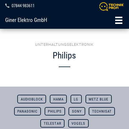
07844 983611
Giner Elektro GmbH
UNTERHALTUNGSELEKTRONIK
Philips
AUDIOBLOCK
HAMA
LG
METZ BLUE
PANASONIC
PHILIPS
SONY
TECHNISAT
TELESTAR
VOGELS